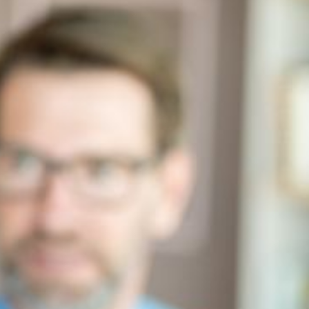
--
--