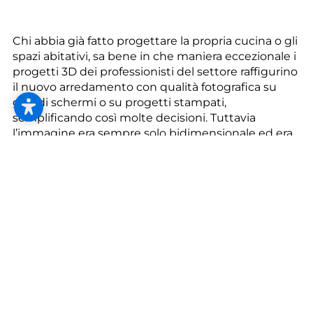
--
Chi abbia già fatto progettare la propria cucina o gli
spazi abitativi, sa bene in che maniera eccezionale i
progetti 3D dei professionisti del settore raffigurino
il nuovo arredamento con qualità fotografica su
grandi schermi o su progetti stampati,
semplificando così molte decisioni. Tuttavia
l’immagine era sempre solo bidimensionale ed era
comunque necessario immaginare “come mi
sembrerà poi a casa dal vero?”
Da noi scoprirete un nuovo tipo di progettazione
degli spazi abitativi:
La realtà virtuale, la nuova grande parola chiave,
ha finalmente messo a queste incertezze la
parola fine.
Grazie alla tecnologia di nuova concezione, ad