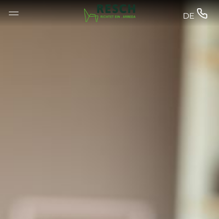
--


DE