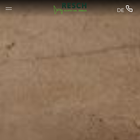
--


DE