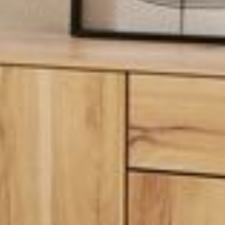
--
--