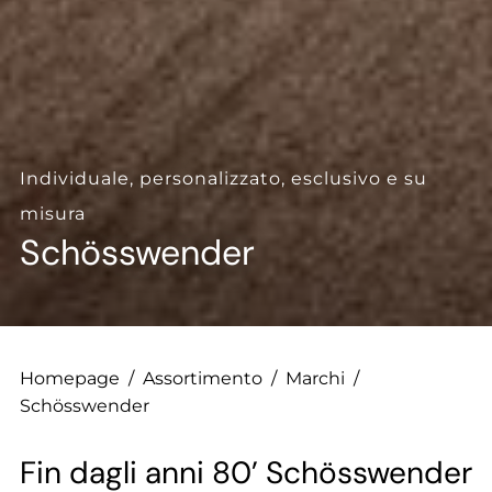
--
--
Individuale, personalizzato, esclusivo e su
misura
Schösswender
Homepage
/
Assortimento
/
Marchi
/
Schösswender
Fin dagli anni 80’ Schösswender