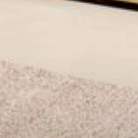
--
--