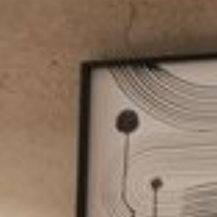
--
--