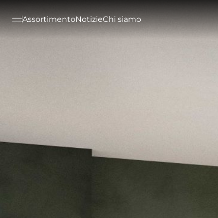
--

Assortimento
Notizie
Chi siamo