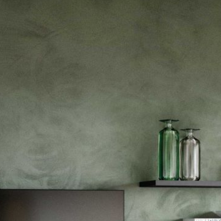
---
---