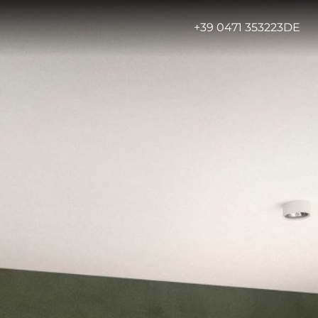
-
+39 0471 353223
DE