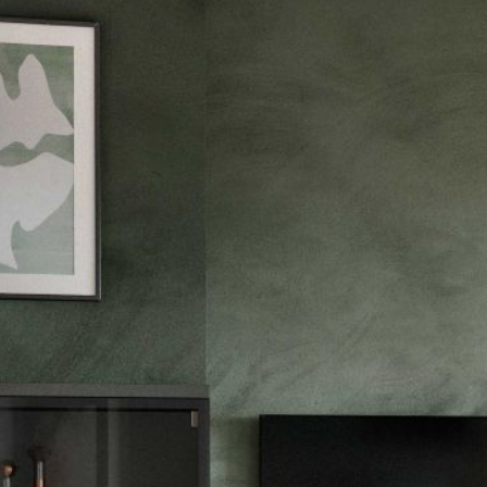
--
--