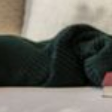
--
--