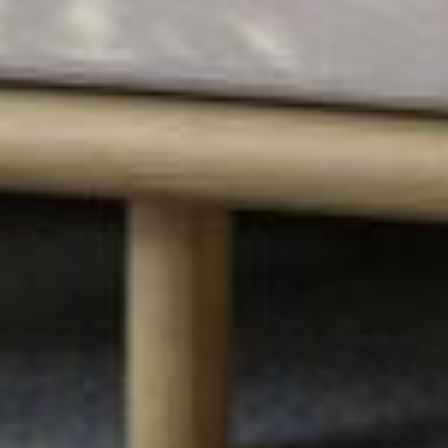
--
--