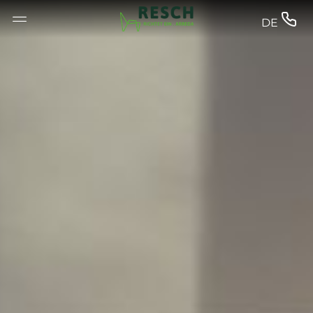
--


DE