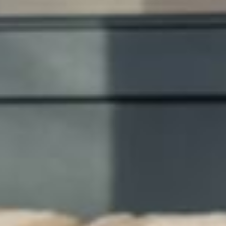
--
--