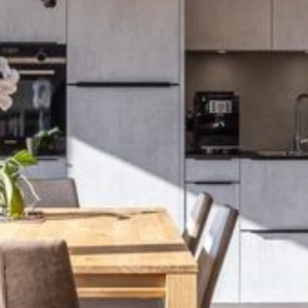
--
--