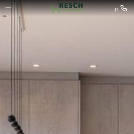
--


IT