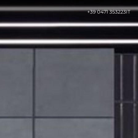
-
+39 0471 353223
IT