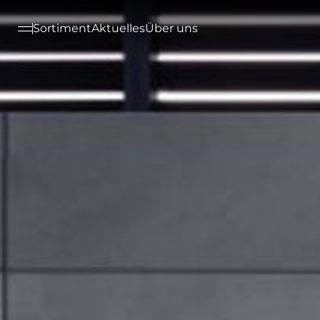
--

Sortiment
Aktuelles
Über uns