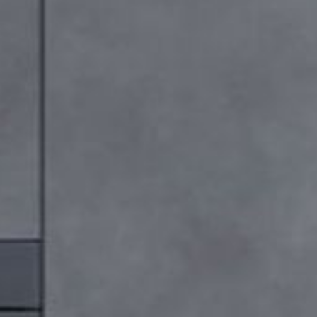
---
---