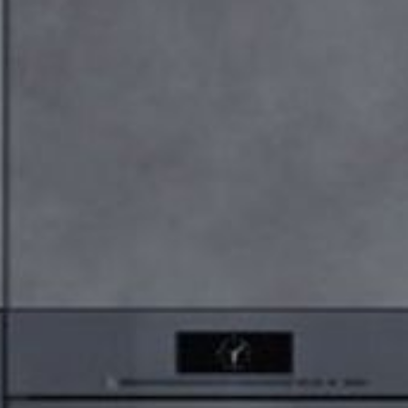
--
--