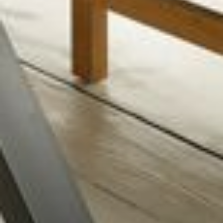
--
--