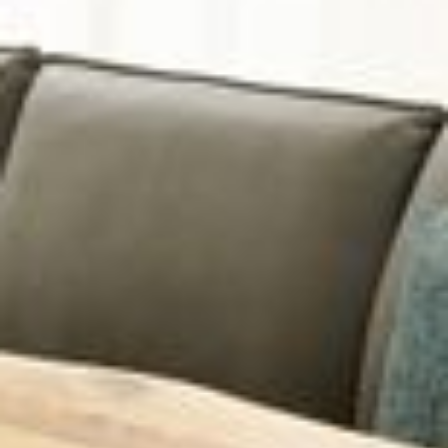
--
--