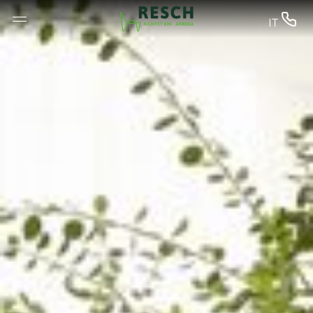
--


IT