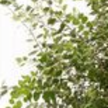
--
--