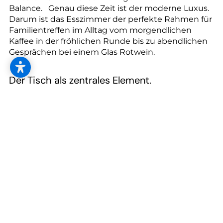
Balance. Genau diese Zeit ist der moderne Luxus.
Darum ist das Esszimmer der perfekte Rahmen für
Familientreffen im Alltag vom morgendlichen
Kaffee in der fröhlichen Runde bis zu abendlichen
Gesprächen bei einem Glas Rotwein.
Der Tisch als zentrales Element.
Er ist der Mittelpunkt eines jeden Hauses oder
Wohnung: Die Rede ist vom Esstisch. Hier wird der
Alltag genauso besprochen wie die Weltpolitik
diskutiert. Deshalb ist es wichtig, den für die
eigenen Bedürfnisse optimalen Tisch zu wählen.
Sowohl die Größe als auch die Oberfläche und das
Tischgestell spielen dabei eine wichtige Rolle. Die
Tischplatte kann als massive Holzplatte, mit und
ohne Maserung, antik oder neu, mit oder ohne
Baumkante, im Metallic Look, Beton- oder Stein-
Optik ausgeführt sein. Dazu bieten sich
Tischgestelle in Metall oder Holz an. Mit zentralem