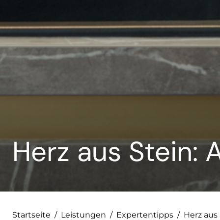
--
Herz aus Stein: 
Startseite
/
Leistungen
/
Expertentipps
/
Herz aus 