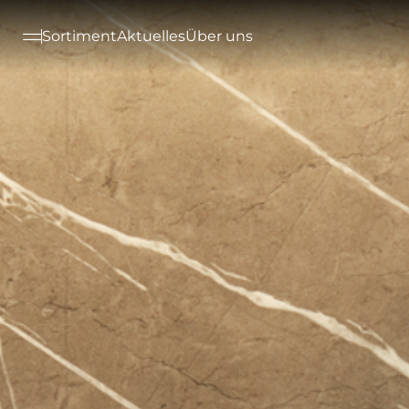
--

Sortiment
Aktuelles
Über uns