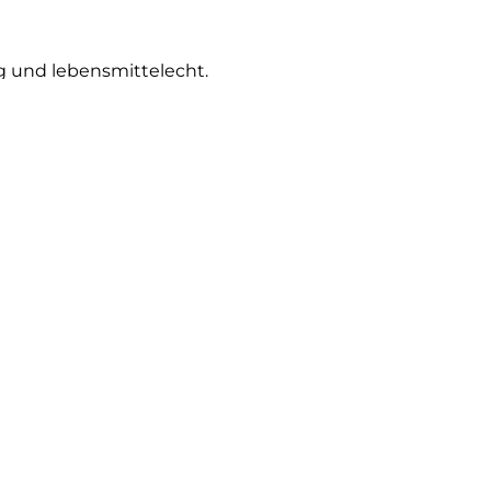
g und lebensmittelecht.
enisch und pflegeleicht.
alle Marken