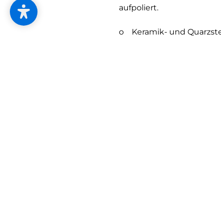
aufpoliert.
o Keramik- und Quarzstei
Es gibt sie in den unters
o Keramik und Quarzstein