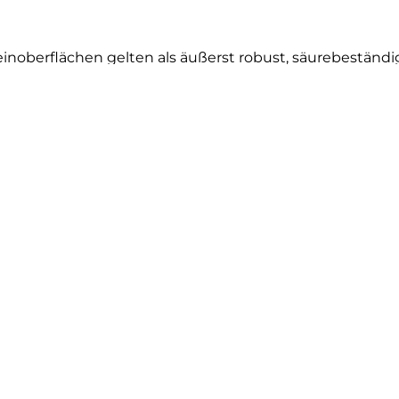
noberflächen gelten als äußerst robust, säurebeständi
chiedlichsten Designs und Looks.
 sind dank ihrer porenlosen Oberfläche besonders hygi