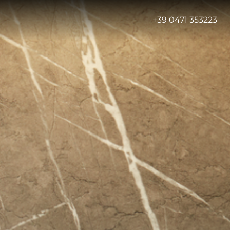
-
+39 0471 353223