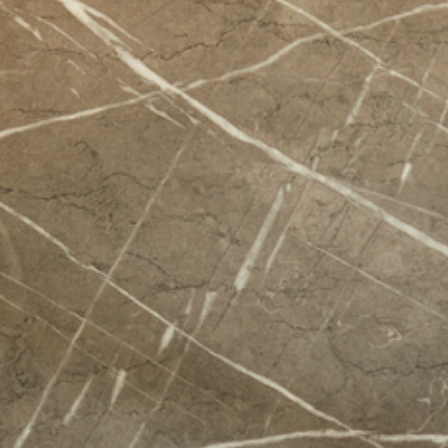
---
---