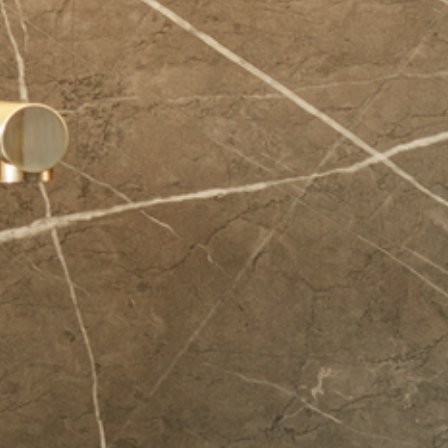
--
--